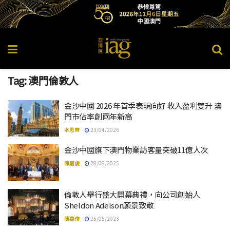
Tag:
澳門倫敦人
金沙中國 2026 年首季表現向好 收入盈利雙升 澳
門市佔率創兩年新高
本思齊
23/04/2026
金沙中國旗下澳門物業訪客量突破11億人次
陳嘉俊
28/08/2025
倫敦人舉行盛大開幕典禮，向公司創始人
Sheldon Adelson願景致敬
陳嘉俊
25/05/2023