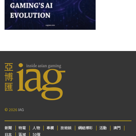
© 2026
IAG
新聞
特寫
人物
專欄
技術談
網絡博彩
活動
澳門
日本
區域
50强