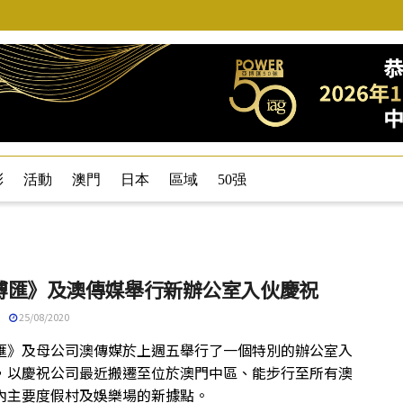
彩
活動
澳門
日本
區域
50强
博匯》及澳傳媒舉行新辦公室入伙慶祝
25/08/2020
匯》及母公司澳傳媒於上週五舉行了一個特別的辦公室入
，以慶祝公司最近搬遷至位於澳門中區、能步行至所有澳
內主要度假村及娛樂場的新據點。