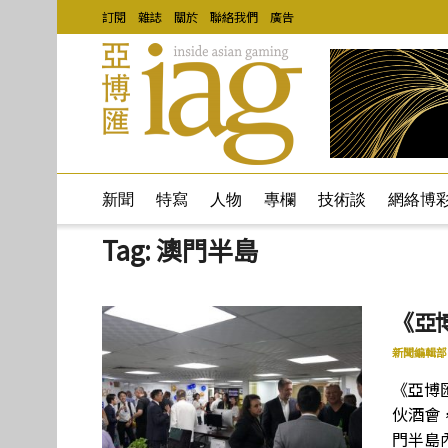
訂閱
雜誌
關於
聯絡我們
廣告
新聞
特寫
人物
專欄
技術談
網絡博
Tag:
澳門半島
《亞
新聞編輯部
《亞博
伙酒會
門半島