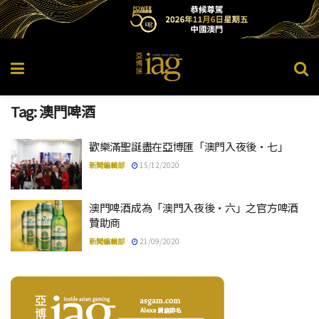
Tag:
澳門啤酒
歡樂滿聖誕盡在亞博匯「澳門入夜後·七」
新聞編輯部
15/12/2020
澳門啤酒成為「澳門入夜後·六」之官方啤酒
贊助商
新聞編輯部
21/09/2020