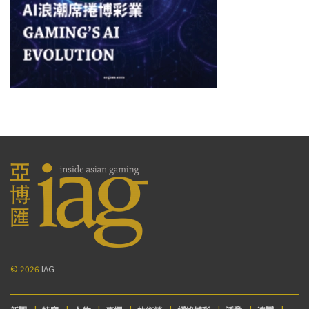
© 2026
IAG