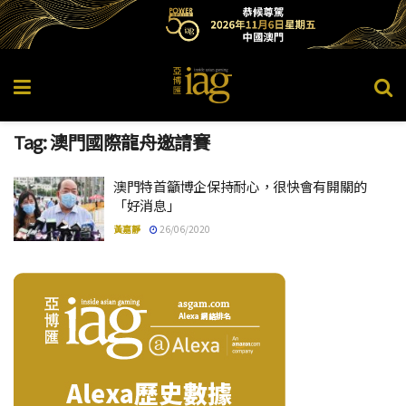
Tag:
澳門國際龍舟邀請賽
澳門特首籲博企保持耐心，很快會有開關的
「好消息」
黃嘉靜
26/06/2020