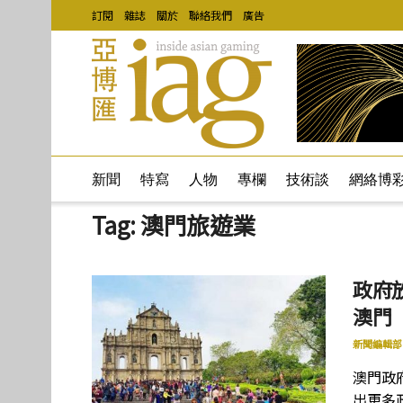
訂閱
雜誌
關於
聯絡我們
廣告
新聞
特寫
人物
專欄
技術談
網絡博
Tag:
澳門旅遊業
政府
澳門
新聞編輯部
澳門政
出更多