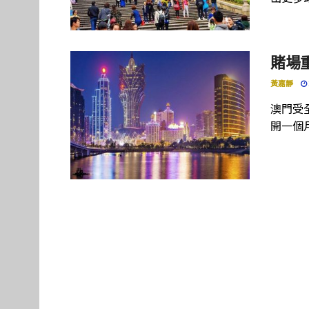
賭場
黃嘉靜
澳門受
開一個