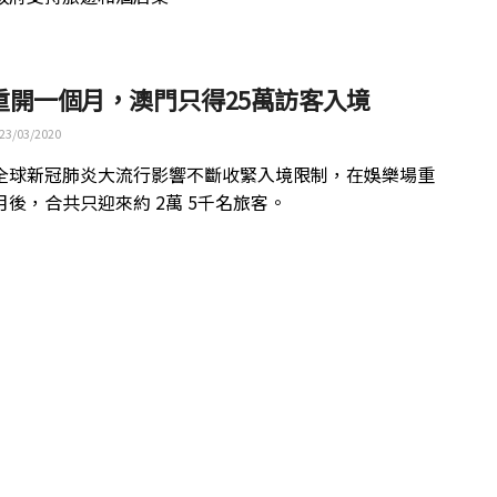
重開一個月，澳門只得25萬訪客入境
23/03/2020
全球新冠肺炎大流行影響不斷收緊入境限制，在娛樂場重
月後，合共只迎來約 2萬 5千名旅客。