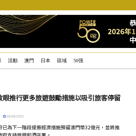
彩
活動
澳門
日本
區域
50强
放眼推行更多旅遊鼓勵措施以吸引旅客停留
28/04/2020
府已為下一階段提振經濟措施預留澳門幣32億元，並將推
政府支持旅遊和酒店業。