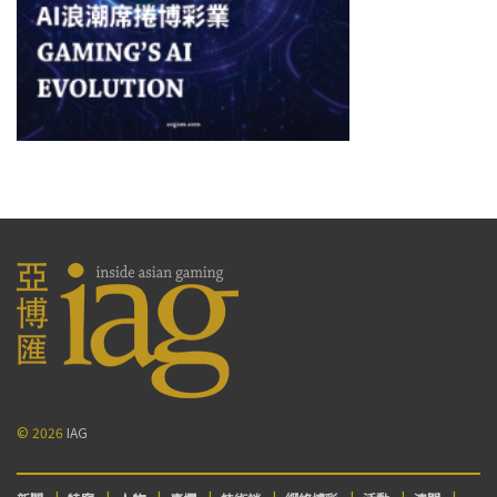
© 2026
IAG