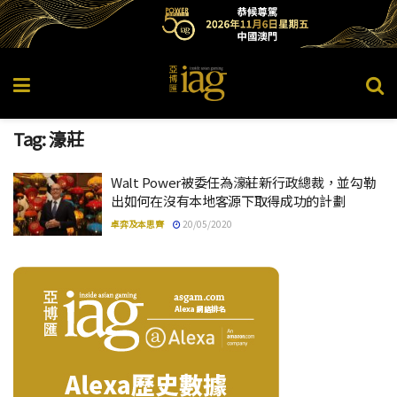
Tag:
濠莊
Walt Power被委任為濠莊新行政總裁，並勾勒
出如何在沒有本地客源下取得成功的計劃
卓弈及本思齊
20/05/2020