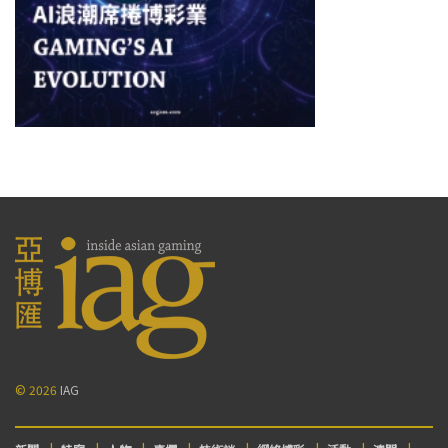
© 2026
IAG