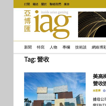
訂閱
雜誌
關於
聯絡我們
廣告
新聞
特寫
人物
專欄
技術談
網絡博
Tag:
營收
美高梅
營收
本思齊
據母公
度EBI