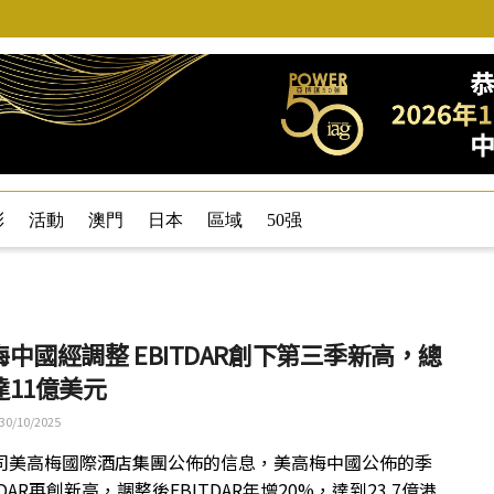
彩
活動
澳門
日本
區域
50强
中國經調整 EBITDAR創下第三季新高，總
達11億美元
30/10/2025
司美高梅國際酒店集團公佈的信息，美高梅中國公佈的季
TDAR再創新高，調整後EBITDAR年增20%，達到23.7億港