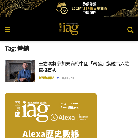
Tag:
營銷
王志琪將參加美高梅中國「飛豬」旗艦店入駐
直播首秀
新聞編輯部
18/06/2020