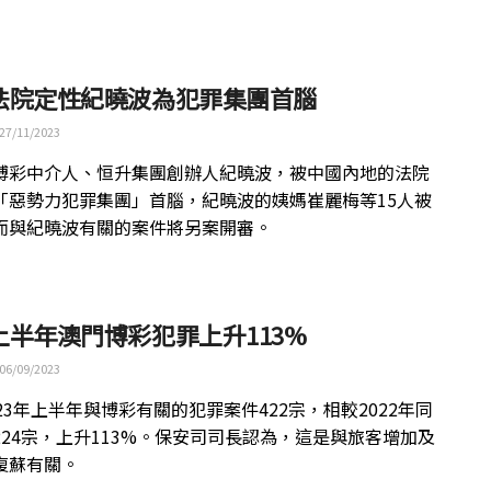
法院定性紀曉波為犯罪集團首腦
27/11/2023
博彩中介人、恒升集團創辦人紀曉波，被中國內地的法院
「惡勢力犯罪集團」首腦，紀曉波的姨媽崔麗梅等15人被
而與紀曉波有關的案件將另案開審。
上半年澳門博彩犯罪上升113%
06/09/2023
23年上半年與博彩有關的犯罪案件422宗，相較2022年同
224宗，上升113%。保安司司長認為，這是與旅客增加及
復蘇有關。