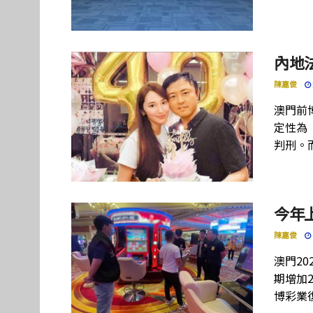
內地
陳嘉俊
澳門前
定性為
判刑。
今年
陳嘉俊
澳門20
期增加
博彩業