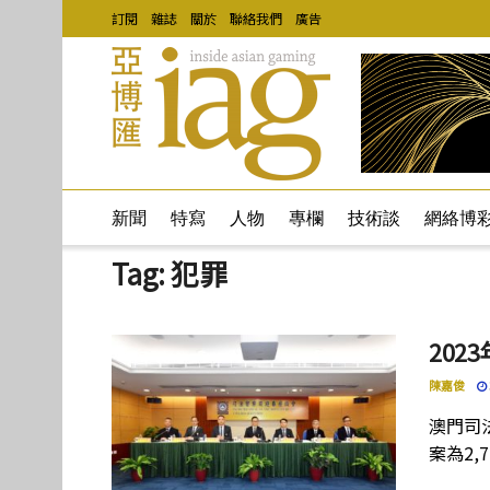
訂閱
雜誌
關於
聯絡我們
廣告
新聞
特寫
人物
專欄
技術談
網絡博
Tag:
犯罪
202
陳嘉俊
澳門司
案為2,