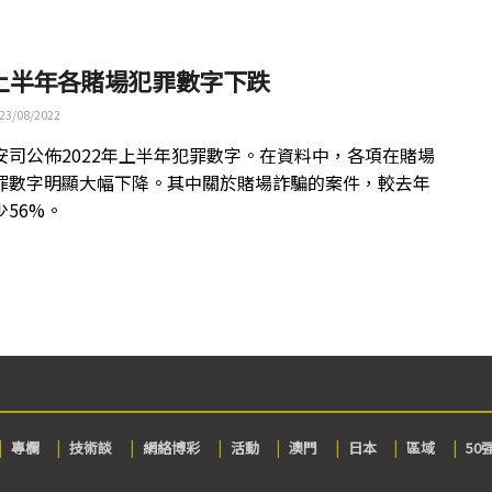
上半年各賭場犯罪數字下跌
23/08/2022
安司公佈2022年上半年犯罪數字。在資料中，各項在賭場
罪數字明顯大幅下降。其中關於賭場詐騙的案件，較去年
少56%。
專欄
技術談
網絡博彩
活動
澳門
日本
區域
50