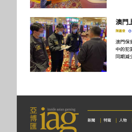
澳門
陳嘉俊
澳門保
中的犯
同期減
新聞
特寫
人物