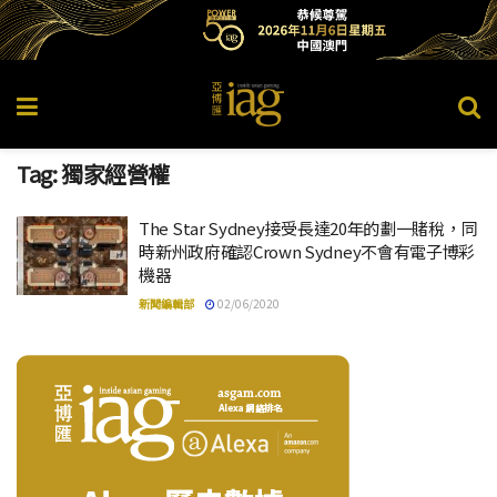
Tag:
獨家經營權
The Star Sydney接受長達20年的劃一賭稅，同
時新州政府確認Crown Sydney不會有電子博彩
機器
新聞編輯部
02/06/2020