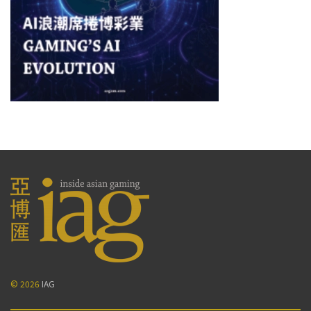
© 2026
IAG