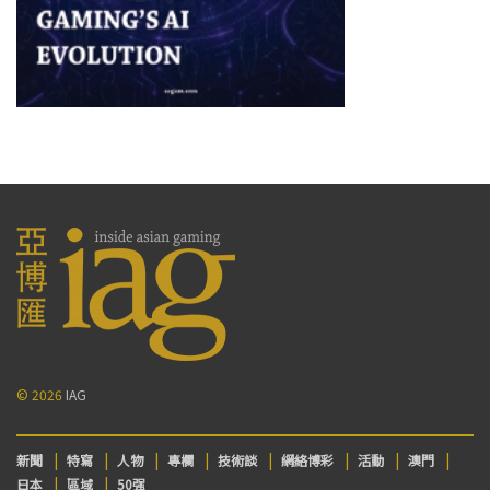
© 2026
IAG
新聞
特寫
人物
專欄
技術談
網絡博彩
活動
澳門
日本
區域
50强