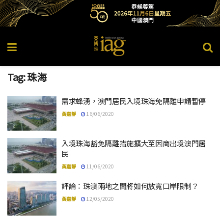
Tag:
珠海
需求蜂湧，澳門居民入境珠海免隔離申請暫停
黃嘉靜
16/06/2020
入境珠海豁免隔離措施擴大至因商出境澳門居
民
黃嘉靜
11/06/2020
評論：珠澳兩地之間將如何放寬口岸限制？
黃嘉靜
12/05/2020