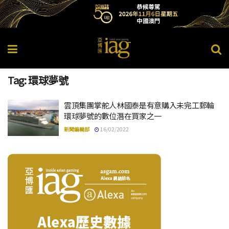
Tag:
環球夢號
雲頂集團掌舵人林國泰是有意購入未完工郵輪
環球夢號的數位潛在買家之一
新聞編輯部
16/02/2022