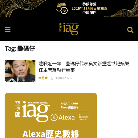
Tag:
疊碼仔
離職近一年 疊碼仔代表吳文新重返世紀娛樂
任主席兼執行董事
本思齊
16/04/2026