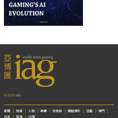
© 2026
IAG
新聞
特寫
人物
專欄
技術談
網絡博彩
活動
澳門
日本
區域
50强