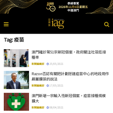
Tag:
疫苗
澳門確診第51宗新冠個案，政府關注社區低接
種率
新聞編輯部
25/05/2021
Razon否認有關把計劃搭建疫苗中心的地段用作
晨麗擴張的說法
新聞編輯部
17/05/2021
澳門新增一宗輸入性新冠個案，疫苗接種規模
擴大
新聞編輯部
08/04/2021