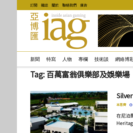
訂閱
雜誌
關於
聯絡我們
廣告
新聞
特寫
人物
專欄
技術談
網絡博
Tag:
百萬富翁俱樂部及娛樂場
Silv
本思齊
在尼泊
Heri