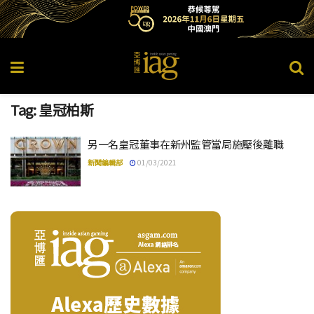
Tag:
皇冠柏斯
另一名皇冠董事在新州監管當局施壓後離職
新聞編輯部
01/03/2021