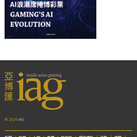
© 2026
IAG