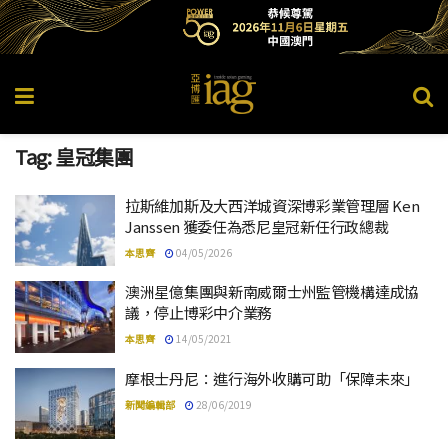
Tag:
皇冠集團
拉斯維加斯及大西洋城資深博彩業管理層 Ken
Janssen 獲委任為悉尼皇冠新任行政總裁
本思齊
04/05/2026
澳洲星億集團與新南威爾士州監管機構達成協
議，停止博彩中介業務
本思齊
14/05/2021
摩根士丹尼：進行海外收購可助「保障未來」
新聞編輯部
28/06/2019