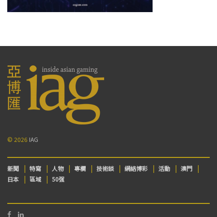
© 2026
IAG
新聞
特寫
人物
專欄
技術談
網絡博彩
活動
澳門
日本
區域
50强