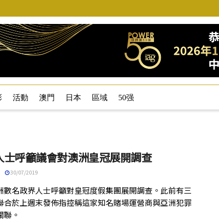
彩
活動
澳門
日本
區域
50强
人士呼籲議會對澳洲皇冠展開調查
30/07/2019
洲數名政界人士呼籲對皇冠度假集團展開調查。此前有三
聯合於上週末發佈指控稱這家知名賭場運營商與亞洲犯罪
關聯。