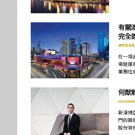
有關
完全
卓弈及本思
在一項
場營運
業務往
何猷
MUHAMMA
新濠博
門的願
股份背