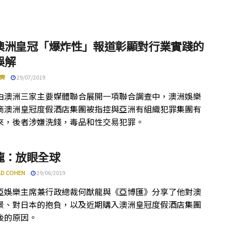
澳洲皇冠「爆炸性」報道彰顯對行業實踐的
誤解
齊
29/07/2019
由澳洲三家主要媒體聯合展開一項聯合調查中，澳洲娛樂
商澳洲皇冠度假酒店集團被指控與亞洲有組織犯罪集團有
來，後者涉嫌洗錢，毒品和性交易犯罪。
龍：放眼全球
D COHEN
29/06/2019
亞娛樂主席兼行政總裁何猷龍與《亞博匯》分享了他對澳
景、對日本的抱負，以及近期購入澳洲皇冠度假酒店集團
後的原因。