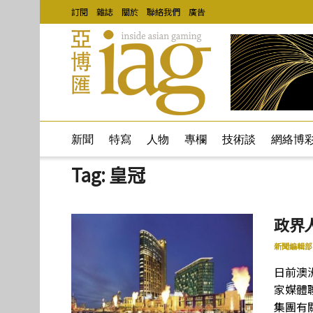
訂閱
雜誌
關於
聯絡我們
廣告
新聞
特寫
人物
專欄
技術談
網絡博
Tag:
皇冠
政界
新聞編輯部
日前澳
家媒體
集團有