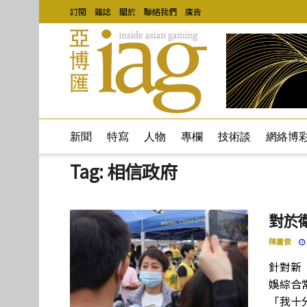
訂閱
雜誌
關於
聯絡我們
廣告
新聞
特寫
人物
專欄
技術談
網絡博
Tag:
相信政府
對於
陳嘉俊
針對新
娛綜合
「我十