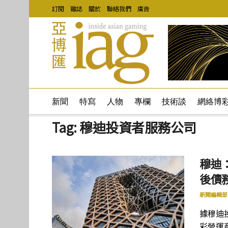
訂閱
雜誌
關於
聯絡我們
廣告
新聞
特寫
人物
專欄
技術談
網絡博
Tag:
穆迪投資者服務公司
穆迪
後債務
新聞編輯部
據穆迪
彩營運