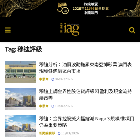
Tag:
穆迪評級
穆迪分析：油價波動拖累東南亞博彩業 澳門表
現穩健跑贏區內市場
本思齊
06/07/2026
穆迪上調金界控股信貸評級 料盈利及現金流持
續改善
本思齊
10/04/2026
穆迪：金界控股擬大幅縮減 Naga 3 規模 惟項目
仍為重要策略
新聞編輯部
11/03/2026