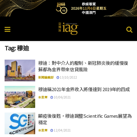
Tag:
穆迪
穆迪：對中介人的壓制、新冠肺炎後的緩慢復
蘇都為金界帶來信貸風險
新聞編輯部
13/10/2022
穆迪稱2021年金界收入將僅達到 2019年的四成
本思齊
10/06/2021
顯疫後復甦，穆迪調整Scientific Games展望為
穩定
本思齊
12/04/2021