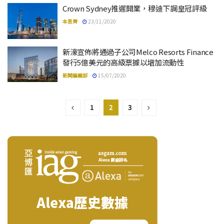
Crown Sydney推遲開業，穆迪下調皇冠評級
本思齊
23/11/2020
新濠宣佈將通過子公司Melco Resorts Finance
發行5億美元的高級票據以增加流動性
新聞編輯部
15/07/2020
1
2
3