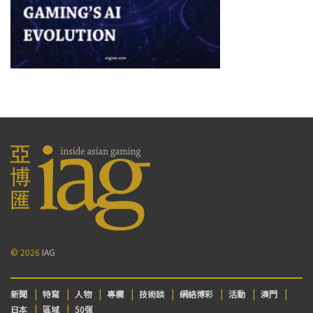
© 2026
IAG
新聞
特寫
人物
專欄
技術談
網絡博彩
活動
澳門
日本
區域
50强