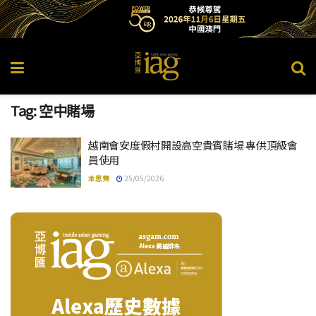
Tag:
空中賭場
越南會安度假村開設高空貴賓賭場 專供頂級會
員使用
本思齊
25/05/2026