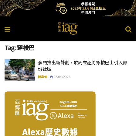
Tag:
穿梭巴
澳門推出新計劃，於周末起將穿梭巴士引入部
份社區
陳嘉俊
22/04/2026