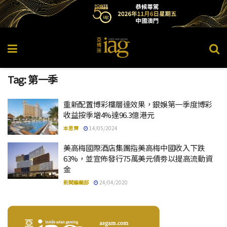
Tag:
第一季
重新配置博彩樓層達效果，銀娛第一季度博彩
收益按季增4%達96.3億港元
本思齊
14/05/2024
美高梅國際酒店集團指美高梅中國收入下跌
63%，並宣佈發行75萬美元債劵以提高流動資
金
新聞編輯部
24/04/2020