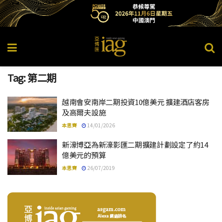
Tag:
第二期
越南會安南岸二期投資10億美元 擴建酒店客房
及高爾夫設施
本思齊
14/01/2026
新濠博亞為新濠影匯二期擴建計劃設定了約14
億美元的預算
本思齊
26/07/2019