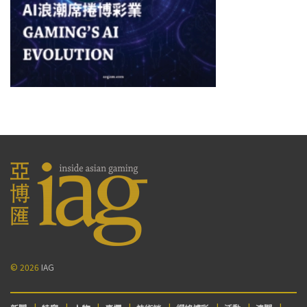
© 2026
IAG