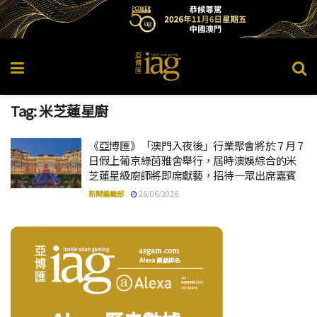
Tag:
米芝蓮星廚
《亞博匯》「澳門入夜後」行業聚會將於 7 月 7
日假上葡京綠茵雅舍舉行，屆時澳娛綜合的米
芝蓮星級廚師將即席獻藝，招待一眾出席嘉賓
新聞編輯部
26/06/2026