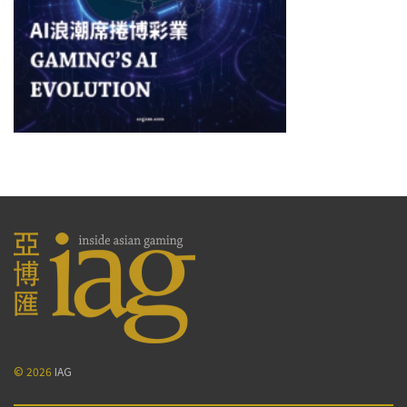
© 2026
IAG