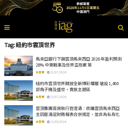
Tag:
紐約市雲頂世界
馬來亞銀行下調雲頂馬來西亞 2026 年盈利預測
28% 中東戰事及世界盃拖累 第
本思齊
31/07/2026
紐約市雲頂世界開放全新博彩樓層 增設 1,400
部角子機及盛世・貴族主題區
本思齊
23/07/2026
雲頂集團首席執行官澄清：收購雲頂馬來西亞
主因是滿足財務報表合併規定，並非為私有化
本思齊
15/06/2026