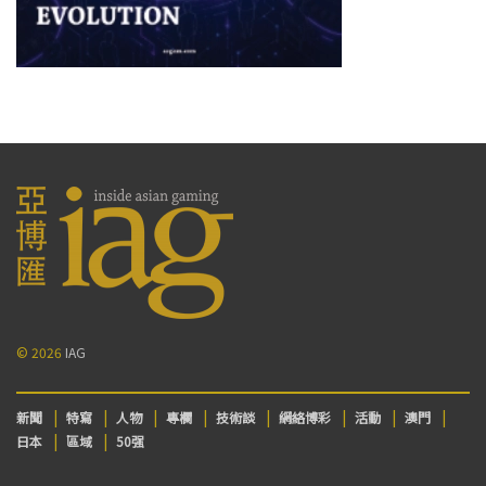
© 2026
IAG
新聞
特寫
人物
專欄
技術談
網絡博彩
活動
澳門
日本
區域
50强