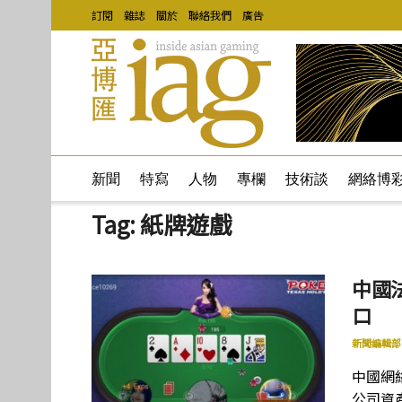
訂閱
雜誌
關於
聯絡我們
廣告
新聞
特寫
人物
專欄
技術談
網絡博
Tag:
紙牌遊戲
中國
口
新聞編輯部
中國網絡
公司資