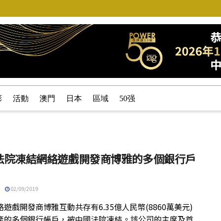
彩
活動
澳門
日本
區域
50强
法院凍結網絡遊戲開發商博雅的多個銀行戶
02/09/2019
遊戲開發商博雅互動共存有6.35億人民幣(8860萬美元)
產的多個銀行帳戶，被中國法院凍結。該公司的主席及首