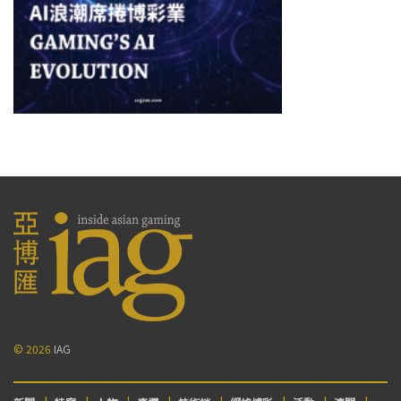
© 2026
IAG