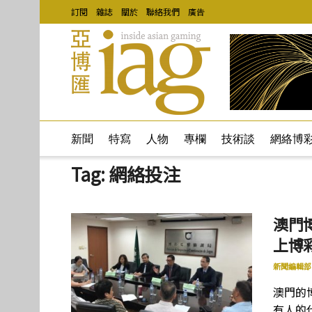
訂閱
雜誌
關於
聯絡我們
廣告
新聞
特寫
人物
專欄
技術談
網絡博
Tag:
網絡投注
澳門
上博
新聞編輯部
澳門的
有人的