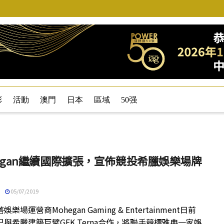
彩
活動
澳門
日本
區域
50强
hegan繼續國際擴張，宣佈競投希臘娛樂場牌
05/07/2019
樂場運營商Mohegan Gaming & Entertainment日前
與希臘建築巨擘GEK Terna合作，將聯手競標雅典一家娛