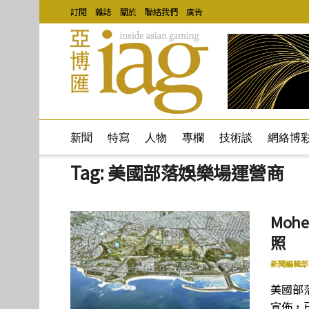
訂閱
雜誌
關於
聯絡我們
廣告
新聞
特寫
人物
專欄
技術談
網絡博
Tag:
美國部落娛樂場運營商
Mo
照
新聞編輯部
美國部落娛
宣佈，已