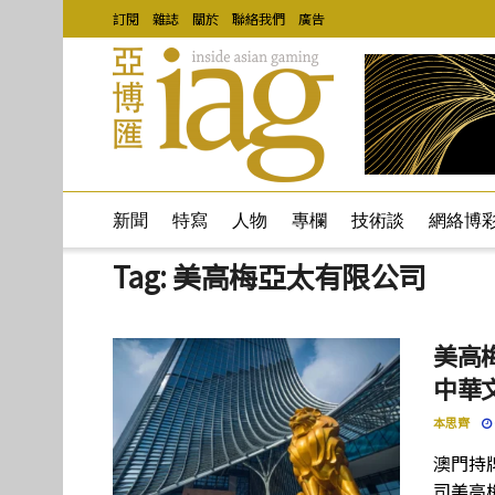
訂閱
雜誌
關於
聯絡我們
廣告
新聞
特寫
人物
專欄
技術談
網絡博
Tag:
美高梅亞太有限公司
美高
中華
本思齊
澳門持
司美高