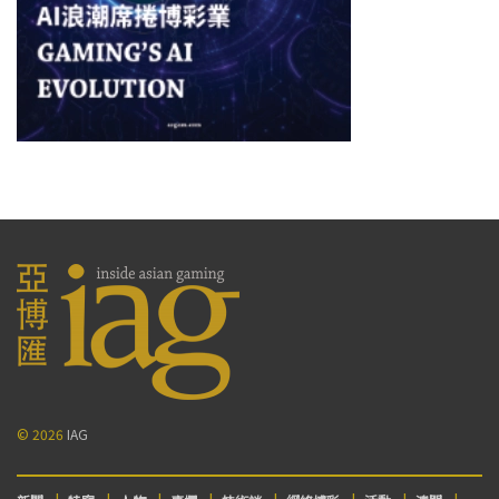
© 2026
IAG