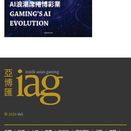
© 2026
IAG