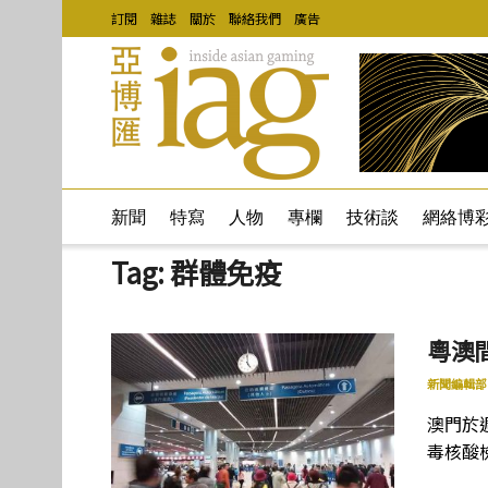
訂閱
雜誌
關於
聯絡我們
廣告
新聞
特寫
人物
專欄
技術談
網絡博
Tag:
群體免疫
粵澳
新聞編輯部
澳門於
毒核酸