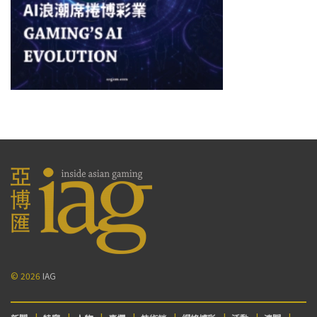
© 2026
IAG