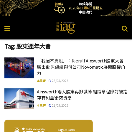
Tag:
股東週年大會
「我絕不賣股」：Kjerulf Ainsworth股東大會
勝出後 誓繼續與母公司Novomatic展開股權角
力
本思齊
28/05/2026
Ainsworth兩大股東再掀爭拗 組織章程修訂被指
存有利益衝突隱憂
本思齊
21/05/2026