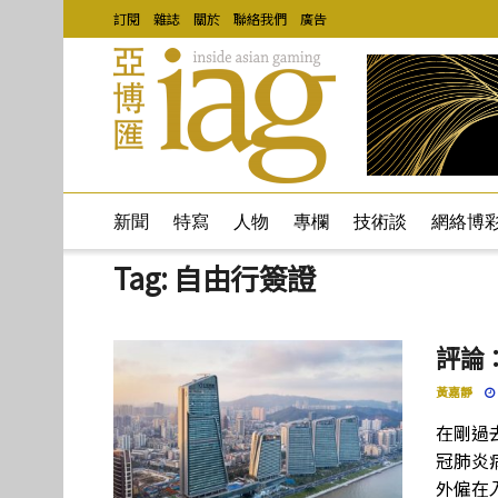
訂閱
雜誌
關於
聯絡我們
廣告
新聞
特寫
人物
專欄
技術談
網絡博
Tag:
自由行簽證
評論
黃嘉靜
在剛過
冠肺炎
外僱在