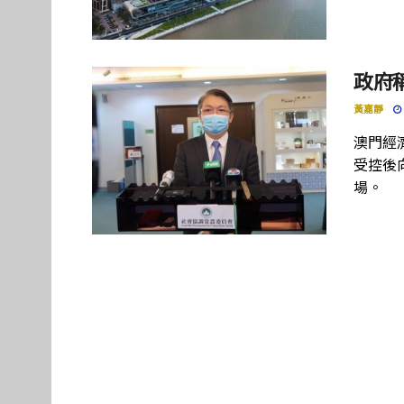
政府
黃嘉靜
澳門經
受控後
場。