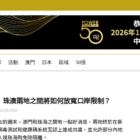
彩
活動
澳門
日本
區域
50强
：珠澳兩地之間將如何放寬口岸限制？
12/05/2020
去的週末，澳門和珠海之間有一點好消息，兩地終於在新
病毒測試和健康碼系統互認上達成共識，並允許部分內地
入境珠海時免除隔離。