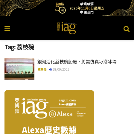
Tag:
荔枝碗
銀河活化荔枝碗船廠，將設仿真冰溜冰場
陳嘉俊
28/09/2023