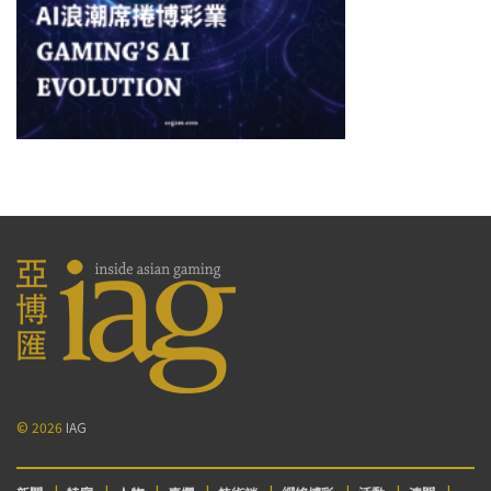
© 2026
IAG