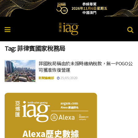
Tag:
菲律賓國家稅務局
菲國稅局稱由於未按時繳納稅款，無一POGO公
司獲准恢復營運
新聞編輯部
25/05/2020