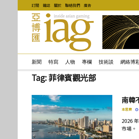
訂閱
雜誌
關於
聯絡我們
廣告
新聞
特寫
人物
專欄
技術談
網絡博
Tag:
菲律賓觀光部
南韓
本思齊
202
市場。