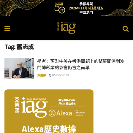
Tag:
蕭志成
學者：預測中美在香港問題上的緊張關係對澳
門博彩業的影響仍言之尚早
黃嘉靜
05/06/2020