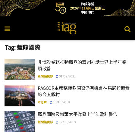
Tag:
藍鼎國際
非博彩業務推動藍鼎的濟州神話世界上半年業
績改善
新聞編輯部
01/09/2021
PAGCOR主席稱藍鼎國際仍有機會在馬尼拉開發
綜合度假村
本思齊
10/10/2019
藍鼎國際及博華太平洋發上半年盈利警告
新聞編輯部
12/08/2019