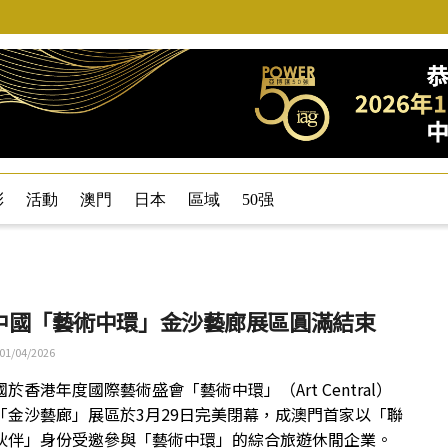
彩
活動
澳門
日本
區域
50强
中國「藝術中環」金沙藝廊展區圓滿結束
01/04/2026
於香港年度國際藝術盛會「藝術中環」（Art Central）
「金沙藝廊」展區於3月29日完美閉幕，成澳門首家以「聯
伙伴」身份受邀參與「藝術中環」的綜合旅遊休閒企業。