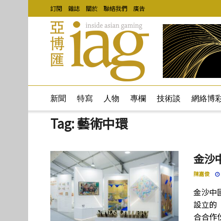
訂閱
雜誌
關於
聯絡我們
廣告
新聞
特寫
人物
專欄
技術談
網絡博
Tag:
藝術中環
金沙
陳嘉俊
金沙中國
設立的
合合作