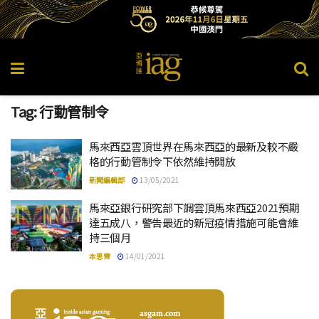
Tag:
行動管制令
馬來西亞雲頂世界在馬來西亞的最新及較不嚴
格的行動管制令下依然維持開放
新聞編輯部
13/05/2021
馬來亞銀行研究部下調雲頂馬來西亞2021預期
達五成八，警告最近的新冠疫情措施可能會維
持三個月
本思齊
14/01/2021