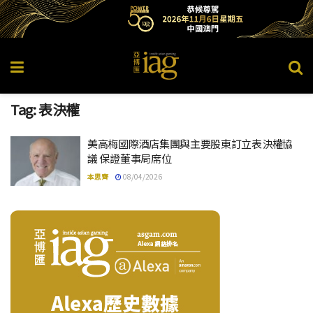
Tag:
表決權
美高梅國際酒店集團與主要股東訂立表決權協
議 保證董事局席位
本思齊
08/04/2026